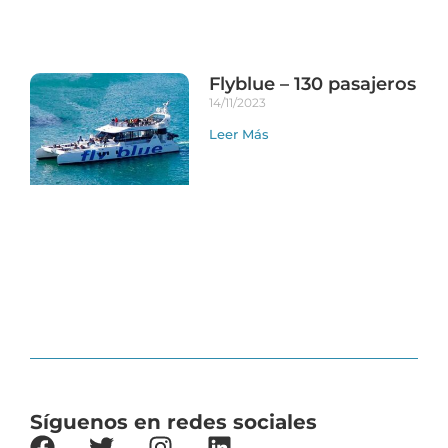
Flyblue – 130 pasajeros
14/11/2023
Leer Más
Síguenos en redes sociales
F
T
I
L