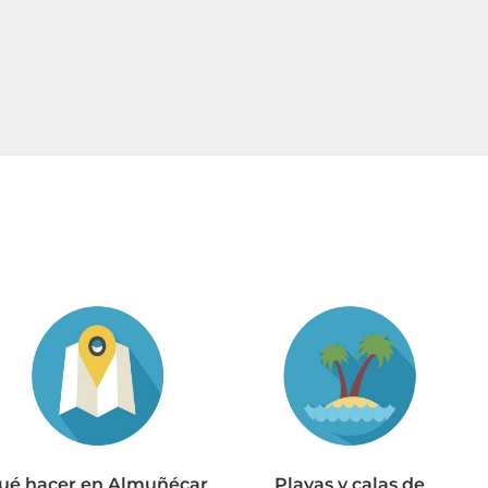
ué hacer en Almuñécar
Playas y calas de