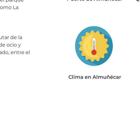
 como La
utar de la
de ocio y
do, entre el
Clima en Almuñécar