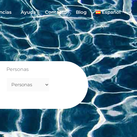
ncias
Ayuda
Contacto
Blog
Español
Personas