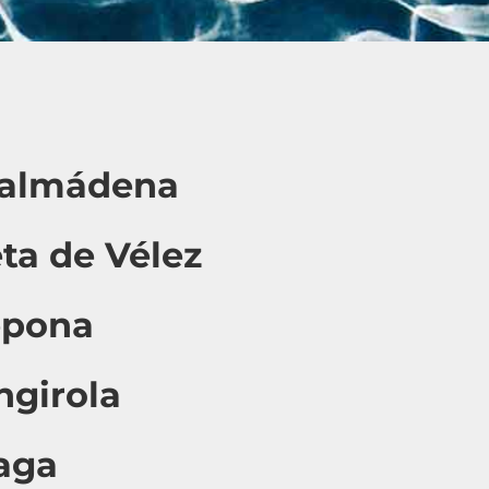
nalmádena
ta de Vélez
epona
ngirola
laga