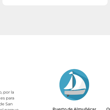
, por la
tes para
 de San
Puerto de Almuñécar
Q
 el parque