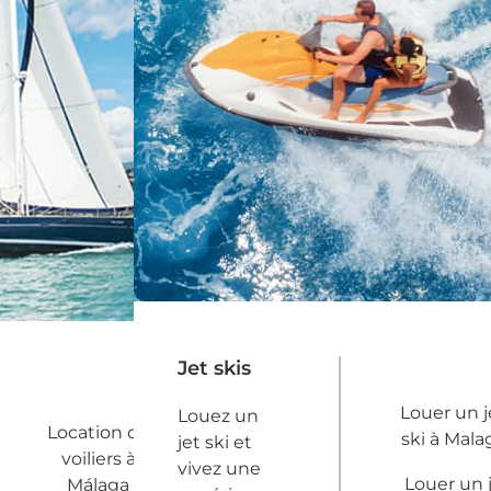
Jet skis
Louer un j
Louez un
Location de
ski à Mala
jet ski et
voiliers à
vivez une
Louer un 
Málaga