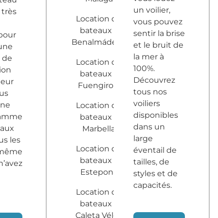
un voilier,
 très
Location de
vous pouvez
bateaux à
sentir la brise
pour
Benalmádena
et le bruit de
une
la mer à
 de
Location de
100%.
ion
bateaux à
Découvrez
leur
Fuengirola
tous nos
ous
voiliers
une
Location de
disponibles
gamme
bateaux à
dans un
eaux
Marbella
large
us les
Location de
éventail de
 même
bateaux à
tailles, de
n’avez
Estepona
styles et de
capacités.
Location de
bateaux à
Caleta Vélez