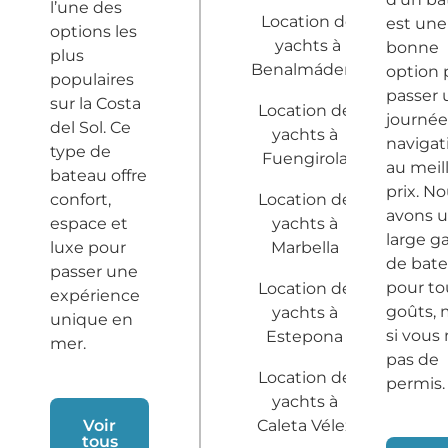
l’une des
Location de
est une
options les
yachts à
bonne
plus
Benalmádena
option 
populaires
passer 
sur la Costa
Location de
journée
del Sol. Ce
yachts à
navigat
type de
Fuengirola
au meil
bateau offre
prix. N
confort,
Location de
avons 
espace et
yachts à
large 
luxe pour
Marbella
de bat
passer une
pour to
Location de
expérience
goûts,
yachts à
unique en
si vous 
Estepona
mer.
pas de
Location de
permis.
yachts à
Voir
Caleta Vélez
tous