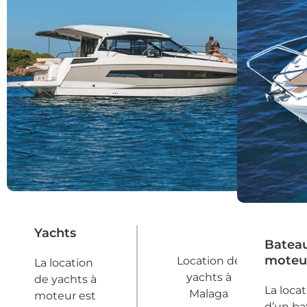
Yachts
Bateau
moteu
Location de
La location
yachts à
de yachts à
La loca
Malaga
moteur est
d’un ba