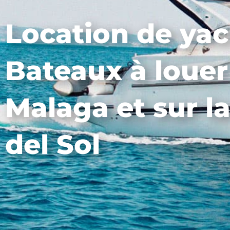
Location de yac
Bateaux à louer
Malaga et sur l
del Sol