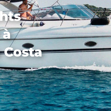
hts
 à
a Costa