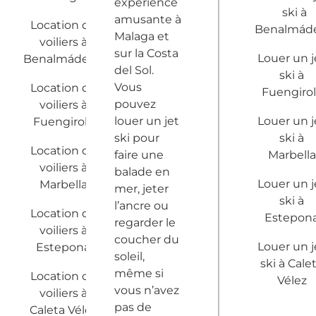
expérience
ski à
amusante à
Location de
Benalmád
Malaga et
voiliers à
sur la Costa
Louer un j
Benalmádena
del Sol.
ski à
Vous
Location de
Fuengiro
pouvez
voiliers à
louer un jet
Louer un j
Fuengirola
ski pour
ski à
Location de
faire une
Marbella
voiliers à
balade en
Louer un j
Marbella
mer, jeter
ski à
l’ancre ou
Location de
Estepon
regarder le
voiliers à
coucher du
Louer un j
Estepona
soleil,
ski à Cale
même si
Location de
Vélez
vous n’avez
voiliers à
pas de
Caleta Vélez