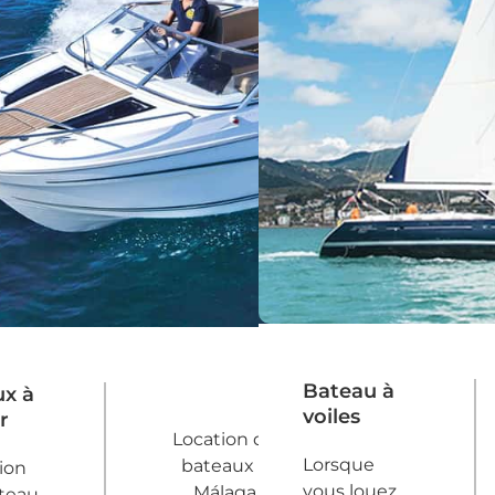
Bateau à
x à
voiles
r
Location de
Lorsque
bateaux à
tion
vous louez
Málaga
teau