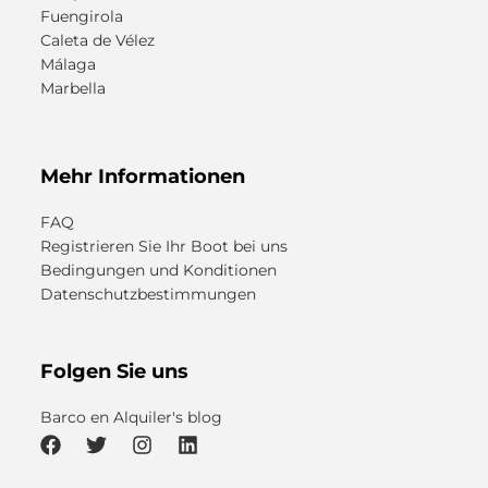
Fuengirola
Caleta de Vélez
Málaga
Marbella
Mehr Informationen
FAQ
Registrieren Sie Ihr Boot bei uns
Bedingungen und Konditionen
Datenschutzbestimmungen
Folgen Sie uns
Barco en Alquiler's blog
F
T
I
L
a
w
n
i