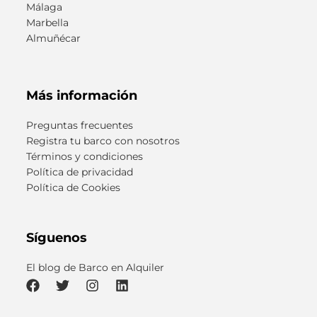
Málaga
Marbella
Almuñécar
Más información
Preguntas frecuentes
Registra tu barco con nosotros
Términos y condiciones
Política de privacidad
Política de Cookies
Síguenos
El blog de Barco en Alquiler
F
T
I
L
a
w
n
i