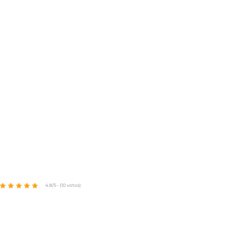
4.8/5 - (10 votos)