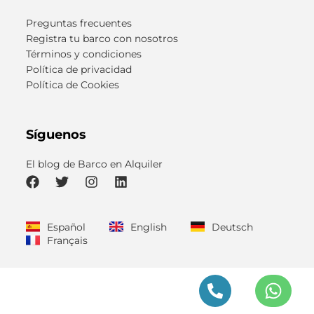
Preguntas frecuentes
Registra tu barco con nosotros
Términos y condiciones
Política de privacidad
Política de Cookies
Síguenos
El blog de Barco en Alquiler
F
T
I
L
a
w
n
i
c
i
s
n
Español
English
Deutsch
e
t
t
k
Français
b
t
a
e
o
e
g
d
o
r
r
i
k
a
n
m