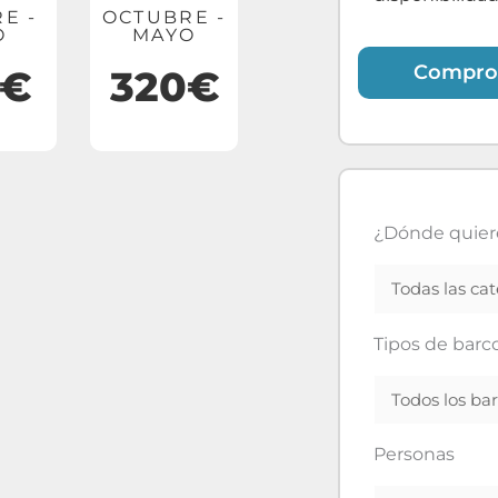
E -
OCTUBRE -
O
MAYO
Compro
0€
320€
¿Dónde quier
Tipos de barc
Personas