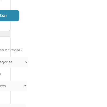
bar
es navegar?
o