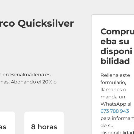
arco Quicksilver
Compr
eba su
disponi
a
bilidad
cha en Benalmádena es
Rellena este
ormas: Abonando el 20% o
formulario,
llámanos o
manda un
WhatsApp al
673 788 943
para informar
de su
as
8 horas
disponibilidad